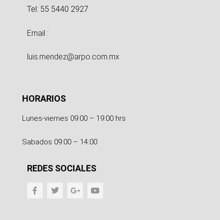
Tel: 55 5440 2927
Email :
luis.mendez@arpo.com.mx
HORARIOS
Lunes-viernes 09:00 – 19:00 hrs
Sabados 09:00 – 14:00
REDES SOCIALES
F
T
G
Y
a
w
o
o
c
i
o
u
e
t
g
t
b
t
l
u