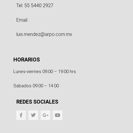
Tel: 55 5440 2927
Email :
luis.mendez@arpo.com.mx
HORARIOS
Lunes-viernes 09:00 – 19:00 hrs
Sabados 09:00 – 14:00
REDES SOCIALES
F
T
G
Y
a
w
o
o
c
i
o
u
e
t
g
t
b
t
l
u