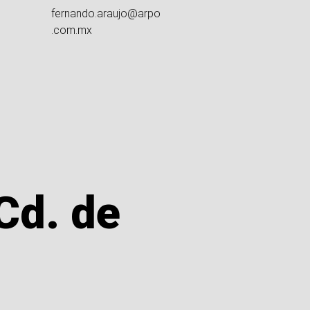
fernando.araujo@arpo
.com.mx
Cd. de