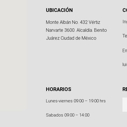
g
UBICACIÓN
C
In
Monte Albán No. 432 Vértiz
Narvarte 3600. Alcaldía. Benito
Te
Juárez Ciudad de México
Em
l
HORARIOS
R
Lunes-viernes 09:00 – 19:00 hrs
Sabados 09:00 – 14:00