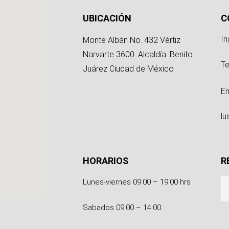
g
UBICACIÓN
C
In
Monte Albán No. 432 Vértiz
Narvarte 3600. Alcaldía. Benito
Te
Juárez Ciudad de México
Em
l
HORARIOS
R
Lunes-viernes 09:00 – 19:00 hrs
Sabados 09:00 – 14:00