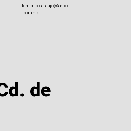
fernando.araujo@arpo
.com.mx
Cd. de