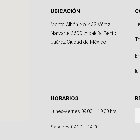
g
UBICACIÓN
C
In
Monte Albán No. 432 Vértiz
Narvarte 3600. Alcaldía. Benito
Te
Juárez Ciudad de México
Em
l
HORARIOS
R
Lunes-viernes 09:00 – 19:00 hrs
Sabados 09:00 – 14:00