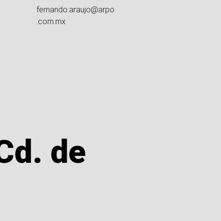
fernando.araujo@arpo
.com.mx
Cd. de