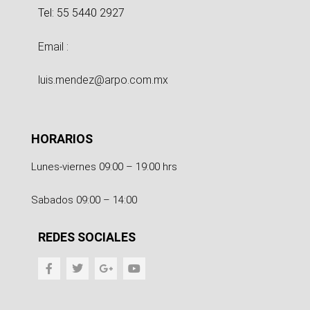
Tel: 55 5440 2927
Email :
luis.mendez@arpo.com.mx
HORARIOS
Lunes-viernes 09:00 – 19:00 hrs
Sabados 09:00 – 14:00
REDES SOCIALES
F
T
G
Y
a
w
o
o
c
i
o
u
e
t
g
t
b
t
l
u