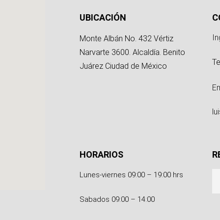
g
UBICACIÓN
C
In
Monte Albán No. 432 Vértiz
Narvarte 3600. Alcaldía. Benito
Te
Juárez Ciudad de México
Em
l
HORARIOS
R
Lunes-viernes 09:00 – 19:00 hrs
Sabados 09:00 – 14:00