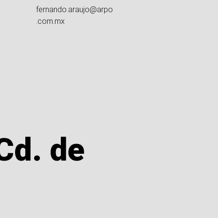
fernando.araujo@arpo
.com.mx
Cd. de