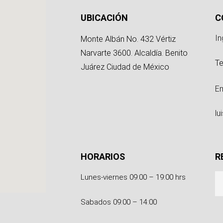
g
UBICACIÓN
C
In
Monte Albán No. 432 Vértiz
Narvarte 3600. Alcaldía. Benito
Te
Juárez Ciudad de México
Em
l
HORARIOS
R
Lunes-viernes 09:00 – 19:00 hrs
Sabados 09:00 – 14:00