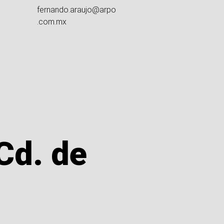
fernando.araujo@arpo
.com.mx
Cd. de