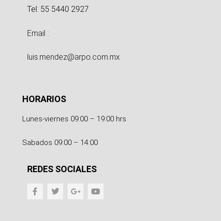
Tel: 55 5440 2927
Email :
luis.mendez@arpo.com.mx
HORARIOS
Lunes-viernes 09:00 – 19:00 hrs
Sabados 09:00 – 14:00
REDES SOCIALES
F
T
G
Y
a
w
o
o
c
i
o
u
e
t
g
t
b
t
l
u