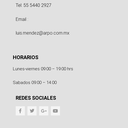
Tel: 55 5440 2927
Email :
luis.mendez@arpo.com.mx
HORARIOS
Lunes-viernes 09:00 – 19:00 hrs
Sabados 09:00 – 14:00
REDES SOCIALES
F
T
G
Y
a
w
o
o
c
i
o
u
e
t
g
t
b
t
l
u