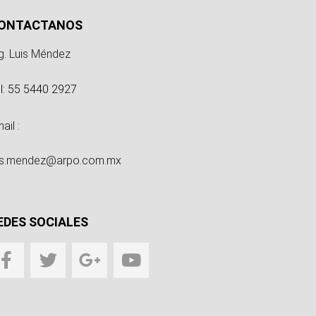
ONTACTANOS
g. Luis Méndez
l: 55 5440 2927
ail :
uis.mendez@arpo.com.mx
EDES SOCIALES
F
T
G
Y
a
w
o
o
c
i
o
u
e
t
g
t