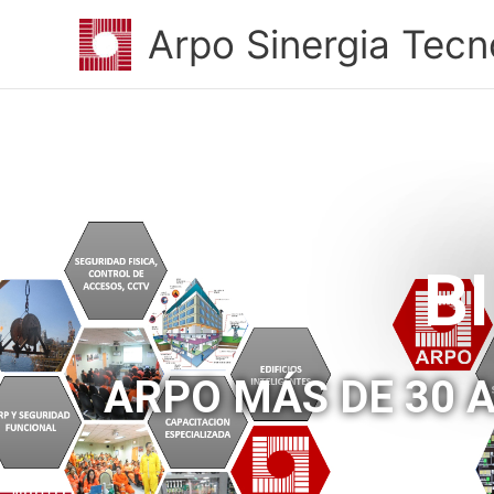
Ir
Arpo Sinergia Tecn
al
contenido
B
ARPO MÁS DE 30 