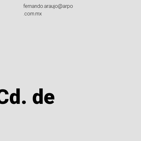
fernando.araujo@arpo
.com.mx
Cd. de