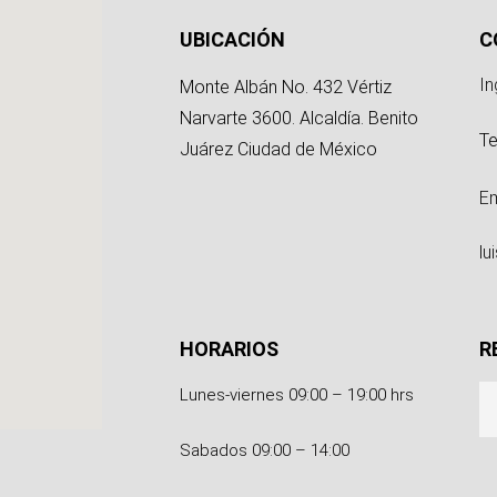
g
UBICACIÓN
C
In
Monte Albán No. 432 Vértiz
Narvarte 3600. Alcaldía. Benito
Te
Juárez Ciudad de México
Em
l
HORARIOS
R
Lunes-viernes 09:00 – 19:00 hrs
Sabados 09:00 – 14:00