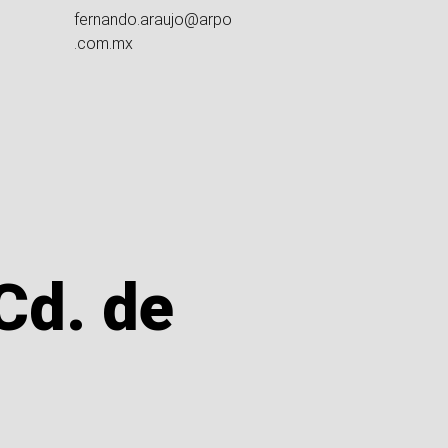
fernando.araujo@arpo
.com.mx
Cd. de