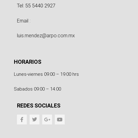
Tel: 55 5440 2927
Email :
luis.mendez@arpo.com.mx
HORARIOS
Lunes-viernes 09:00 – 19:00 hrs
Sabados 09:00 – 14:00
REDES SOCIALES
F
T
G
Y
a
w
o
o
c
i
o
u
e
t
g
t
b
t
l
u